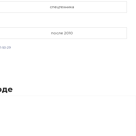
спецтехника
после 2010
1-50-29
рде