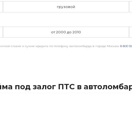
грузовой
от 2000 до 2010
нтной ставке и сумме кредита по телефону автоломбарда в городе Москва:
8 800 55
ма под залог ПТС в автоломба